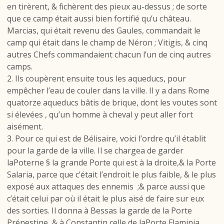
en tirèrent, & fichèrent des pieux au-dessus ; de sorte
que ce camp était aussi bien fortifié qu’u château.
Marcias, qui était revenu des Gaules, commandait le
camp qui était dans le champ de Néron ; Vitigis, & cinq
autres Chefs commandaient chacun l’un de cinq autres
camps.
2. Ils coupèrent ensuite tous les aqueducs, pour
empêcher l’eau de couler dans la ville. Il y a dans Rome
quatorze aqueducs bâtis de brique, dont les voutes sont
si élevées , qu’un homme à cheval y peut aller fort
aisément.
3. Pour ce qui est de Bélisaire, voici l’ordre qu’il établit
pour la garde de la ville. Il se chargea de garder
laPoterne § la grande Porte qui est à la droite,& la Porte
Salaria, parce que c’était l’endroit le plus faible, & le plus
exposé aux attaques des ennemis ;& parce aussi que
c’était celui par où il était le plus aisé de faire sur eux
des sorties. Il donna à Bessas la garde de la Porte
Prénestine, & à Constantin celle de laPorte Flaminia,