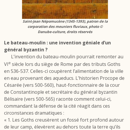
Saint-Jean Népomucène (1345-1393), patron de la
corporation des meuniers fluviaux, photo ©
Danube-culture, droits réservés
Le bateau-moulin : une invention géniale d’un
général byzantin ?
L’invention du bateau-moulin pourrait remonter au
e
VI
siècle lors du siège de Rome par des tributs Goths
en 536-537. Celles-ci coupèrent l’alimentation de la ville
en eau provenant des aqueducs. L’historien Procope de
Césarée (vers 500-560), haut-fonctionnaire de la cour
de Constantinople et secrétaire du général byzantin
Bélisaire (vers 500-565) raconte comment celui-ci,
commandant la défense de la cité réagit dans ces
circonstances dramatiques :
« 1. Les Goths creusèrent un fossé fort profond autour
de leur camp, élevèrent au dehors toute la terre qu’ils