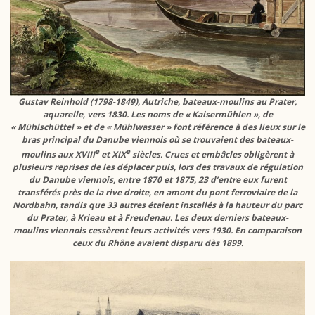
Gustav Reinhold (1798-1849), Autriche, bateaux-moulins au Prater,
aquarelle, vers 1830. Les noms de « Kaisermühlen », de
« Mühlschüttel » et de « Mühlwasser » font référence à des lieux sur le
bras principal du Danube viennois où se trouvaient des bateaux-
e
e
moulins aux XVIII
et XIX
siècles. Crues et embâcles obligèrent à
plusieurs reprises de les déplacer puis, lors des travaux de régulation
du Danube viennois, entre 1870 et 1875, 23 d’entre eux furent
transférés près de la rive droite, en amont du pont ferroviaire de la
Nordbahn, tandis que 33 autres étaient installés à la hauteur du parc
du Prater, à Krieau et à Freudenau. Les deux derniers bateaux-
moulins viennois cessèrent leurs activités vers 1930. En comparaison
ceux du Rhône avaient disparu dès 1899.