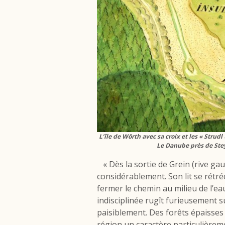
L’île de Wörth avec sa croix et les « Strud
Le Danube près de Stey
« Dès la sortie de Grein (rive gau
considérablement. Son lit se rétré
fermer le chemin au milieu de l’e
indisciplinée rugît furieusement 
paisiblement. Des forêts épaisses 
région un caractère particulière