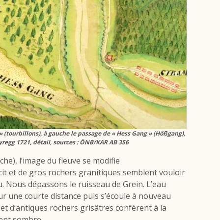
l » (tourbillons), à gauche le passage de « Hess Gang » (Hößgang),
regg 1721, détail, sources : ÖNB/KAR AB 356
che), l’image du fleuve se modifie
cit et de gros rochers granitiques semblent vouloir
au. Nous dépassons le ruisseau de Grein. L’eau
sur une courte distance puis s’écoule à nouveau
et d’antiques rochers grisâtres confèrent à la
ment sombre.