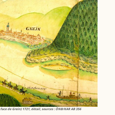
ace de Grein) 1721, détail, sources : ÖNB/KAR AB 356