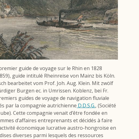
premier guide de voyage sur le Rhin en 1828
59), guide intitulé
Rheinreise von Mainz bis Köln.
ch bearbeitet vom Prof. Joh. Aug. Klein. Mit zwölf
rdiger Burgen ec. in Umrissen
. Koblenz, bei Fr.
remiers guides de voyage de navigation fluviale
iés par la compagnie autrichienne
D.D.S.G.
, (Société
ube). Cette compagnie venait d’être fondée en
mes d’affaires entreprenants et décidés à faire
 activité économique lucrative austro-hongroise en
ises diverses parmi lesquels des ressources