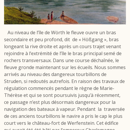
Au niveau de l’île de Wörth le fleuve ouvre un bras
secondaire et peu profond, dit
de « Hößgang », bras
longeant la rive droite et après un cours trajet venant
rejoindre à l’extrémité de l’île le bras principal semé de
rochers transversaux. Dans une course déchaînée, le
fleuve gronde maintenant sur les écueils. Nous sommes
arrivés au niveau des dangereux tourbillons de
Struden, si redoutés autrefois.
En raison des travaux de
régulation commencés pendant le règne de Marie-
Thérèse et qui se sont poursuivis jusqu’à récemment,
ce passage n’est plus désormais dangereux pour la
navigation des bateaux à vapeur. Pendant
la
traversée
de ces anciens tourbillons le navire a pris le cap le plus
court vers le château-fort de Werfenstein. Cet édifice
qui aurait été été bâti par l’empereur Charlemagne,