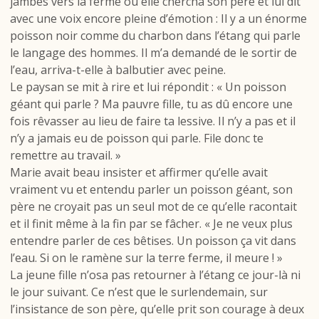
jambes vers la ferme où elle chercha son père et lui dit
avec une voix encore pleine d’émotion : Il y a un énorme
poisson noir comme du charbon dans l’étang qui parle
le langage des hommes. Il m’a demandé de le sortir de
l’eau, arriva-t-elle à balbutier avec peine.
Le paysan se mit à rire et lui répondit : « Un poisson
géant qui parle ? Ma pauvre fille, tu as dû encore une
fois rêvasser au lieu de faire ta lessive. Il n’y a pas et il
n’y a jamais eu de poisson qui parle. File donc te
remettre au travail. »
Marie avait beau insister et affirmer qu’elle avait
vraiment vu et entendu parler un poisson géant, son
père ne croyait pas un seul mot de ce qu’elle racontait
et il finit même à la fin par se fâcher. « Je ne veux plus
entendre parler de ces bêtises. Un poisson ça vit dans
l’eau. Si on le ramène sur la terre ferme, il meure ! »
La jeune fille n’osa pas retourner à l’étang ce jour-là ni
le jour suivant. Ce n’est que le surlendemain, sur
l’insistance de son père, qu’elle prit son courage à deux