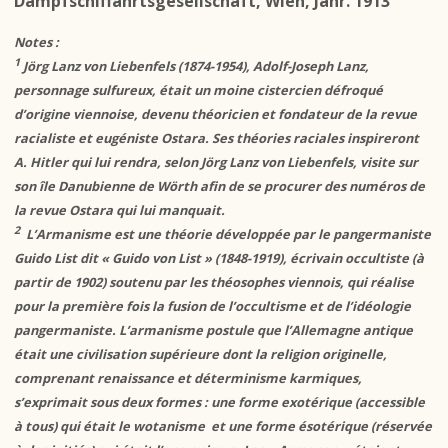
Dampfschiffahrtsgesellschaft, Wien, Jahr. 1913
Notes :
1
Jörg Lanz von Liebenfels (1874-1954), Adolf-Joseph Lanz,
personnage sulfureux, était un moine cistercien défroqué
d’origine viennoise, devenu théoricien et fondateur de la revue
racialiste et eugéniste Ostara. Ses théories raciales inspireront
A. Hitler qui lui rendra, selon Jörg Lanz von Liebenfels, visite sur
son île Danubienne de Wörth afin de se procurer des numéros de
la revue Ostara qui lui manquait.
2
L’
Armanisme est une théorie développée par le pangermaniste
Guido List dit « Guido von List » (1848-1919), écrivain occultiste (à
partir de 1902) soutenu par les théosophes viennois, qui réalise
pour la première fois la fusion de l’occultisme et de l’idéologie
pangermaniste. L’armanisme postule que l’Allemagne antique
était une civilisation supérieure dont la religion originelle,
comprenant
renaissance
et déterminisme karmiques,
s’exprimait sous deux formes : une forme exotérique (accessible
à tous) qui était le wotanisme et une forme ésotérique (réservée