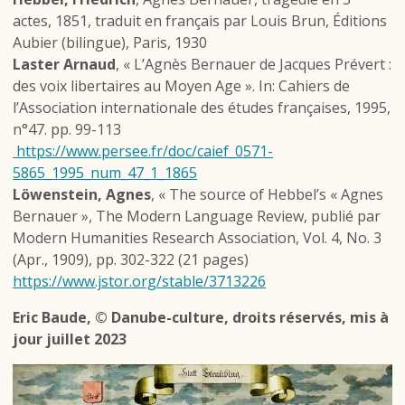
actes, 1851, traduit en français par Louis Brun, Éditions
Aubier (bilingue), Paris, 1930
Laster Arnaud
, « L’Agnès Bernauer de Jacques Prévert :
des voix libertaires au Moyen Age ». In: Cahiers de
l’Association internationale des études françaises, 1995,
n°47. pp. 99-113
https://www.persee.fr/doc/caief_0571-
5865_1995_num_47_1_1865
Löwenstein, Agnes
, « The source of Hebbel’s « Agnes
Bernauer », The Modern Language Review, publié par
Modern Humanities Research Association, Vol. 4, No. 3
(Apr., 1909), pp. 302-322 (21 pages)
https://www.jstor.org/stable/3713226
Eric Baude, © Danube-culture, droits réservés, mis à
jour juillet 2023