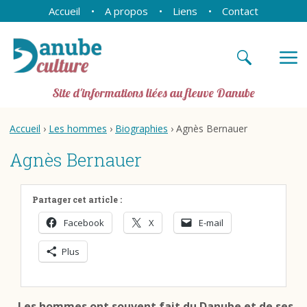
Accueil
A propos
Liens
Contact
Site d'informations liées au fleuve Danube
Accueil
›
Les hommes
›
Biographies
› Agnès Bernauer
Agnès Bernauer
Partager cet article :
Facebook
X
E-mail
Plus
Les hommes ont souvent fait du Danube et de ses