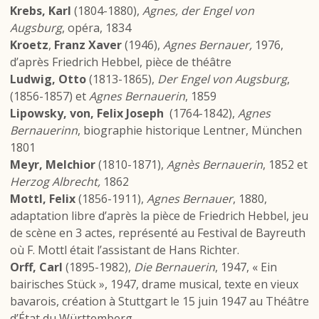
Krebs, Karl
(1804-1880),
Agnes, der Engel von
Augsburg
, opéra, 1834
Kroetz
,
Franz Xaver
(1946),
Agnes Bernauer,
1976,
d’après Friedrich Hebbel, pièce de théâtre
Ludwig, Otto
(1813-1865),
Der Engel von Augsburg
,
(1856-1857) et
Agnes Bernauerin
, 1859
Lipowsky, von, Felix Joseph
(1764-1842),
Agnes
Bernauerinn
, biographie historique Lentner, München
1801
Meyr, Melchior
(1810-1871),
Agnès Bernauerin
, 1852 et
Herzog Albrecht,
1862
Mottl, Felix
(1856-1911),
Agnes Bernauer
, 1880,
adaptation libre d’après la pièce de Friedrich Hebbel, jeu
de scène en 3 actes, représenté au Festival de Bayreuth
où F. Mottl était l’assistant de Hans Richter.
Orff, Carl
(1895-1982),
Die Bernauerin
, 1947, « Ein
bairisches Stück », 1947, drame musical, texte en vieux
bavarois, création à Stuttgart le 15 juin 1947 au Théâtre
d’État du Württemberg.