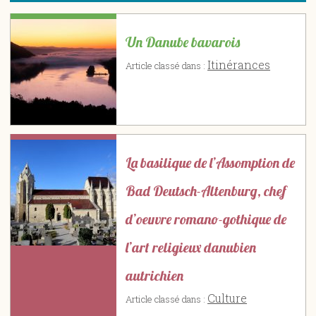
Un Danube bavarois
Itinérances
Article classé dans :
La basilique de l’Assomption de
Bad Deutsch-Altenburg, chef
d’oeuvre romano-gothique de
l’art religieux danubien
autrichien
Culture
Article classé dans :