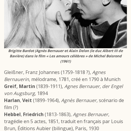
Brigitte Bardot (Agnès Bernauer et Alain Delon (le duc Albert III de
Bavière) dans le film « Les amours célèbres » de Michel Boisrond
(1961)
Gleißner, Franz Johannes
(1759-1818 ?),
Agnes
Bernauerin
, mélodrame, 1781, créé en 1790 à Munich
Greif, Martin
(1839-1911),
Agnes Bernauer, der Engel
von Augsburg
, 1894
Harlan
,
Veit
(1899-1964),
Agnès Bernauer,
scénario de
film (?)
Hebbel
,
Friedrich
(1813-1863),
Agnes Bernauer
,
tragédie en 5 actes, 1851, traduit en français par Louis
Brun, Éditions Aubier (bilingue), Paris, 1930