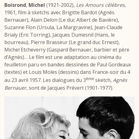
Boisrond
,
Michel
(1921-2002),
Les Amours célèbres,
1961, film à sketchs avec
Brigitte Bardot (Agnès
Bernauer), Alain Delon (Le duc Albert de Bavière),
Suzanne Flon (Ursula, La Margravine), Jean-Claude
Brialy (Eric Torring), Jacques Dumesnil (Hans, le
bourreau), Pierre Brasseur (Le grand duc Ernest),
Michel Etcheverry (Gaspard Bernauer, barbier et père
d’Agnès)… Le film est une adaptation au cinéma du
feuilleton paru en bandes dessinées de Paul Gordeaux
(textes) et Louis Moles (dessins) dans France-soir du 4
ème
au 23 avril 1957. Les dialogues du 3
sketch,
Agnès
Bernauer
, sont de Jacques Prévert (1901-1977).