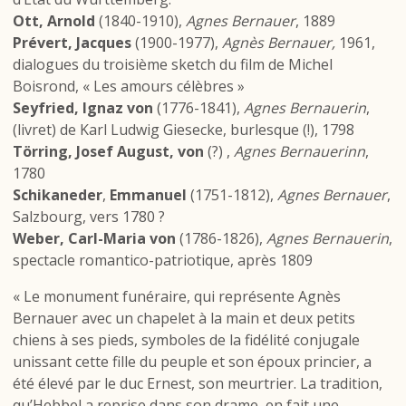
Ott, Arnold
(1840-1910),
Agnes Bernauer
, 1889
Prévert, Jacques
(1900-1977),
Agnès Bernauer,
1961,
dialogues du troisième sketch du film de Michel
Boisrond, « Les amours célèbres »
Seyfried, Ignaz von
(1776-1841),
Agnes Bernauerin
,
(livret) de Karl Ludwig Giesecke, burlesque (!), 1798
Törring, Josef August, von
(?) ,
Agnes Bernauerinn
,
1780
Schikaneder
,
Emmanuel
(1751-1812),
Agnes Bernauer
,
Salzbourg, vers 1780 ?
Weber, Carl-Maria von
(1786-1826),
Agnes Bernauerin
,
spectacle romantico-patriotique, après 1809
« Le monument funéraire, qui représente Agnès
Bernauer avec un chapelet à la main et deux petits
chiens à ses pieds, symboles de la fidélité conjugale
unissant cette fille du peuple et son époux princier, a
été élevé par le duc Ernest, son meurtrier. La tradition,
qu’Hebbel a reprise dans son drame, en fait une