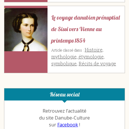
Le voyage danubien prénuptial
de Sissi vers Vienne au
printemps 1854
Histoire,
Article classé dans :
mythologie, étymologie,
symbolique
,
Récits de voyage
Réseau social
Retrouvez l’actualité
du site Danube-Culture
sur
Facebook
!