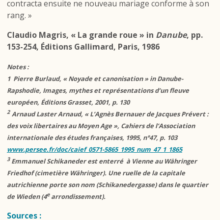
contracta ensuite ne nouveau mariage conforme à son
rang. »
Claudio Magris, « La grande roue » in
Danube
, pp.
153-254, Éditions Gallimard, Paris, 1986
Notes :
1 Pierre Burlaud, « Noyade et canonisation » in Danube-
Rapshodie, Images, mythes et représentations d’un fleuve
européen, Éditions Grasset, 2001, p. 130
2
Arnaud Laster Arnaud, « L’
Agnès Bernauer
de Jacques Prévert :
des voix libertaires au Moyen Age »,
Cahiers de l’Association
internationale des études françaises
, 1995, n°47, p. 103
www.persee.fr/doc/caief_0571-5865_1995_num_47_1_1865
3
Emmanuel Schikaneder est enterré à Vienne au Währinger
Friedhof (cimetière Währinger). Une ruelle de la capitale
autrichienne porte son nom (Schikanedergasse) dans le quartier
e
de Wieden (4
arrondissement).
Sources :