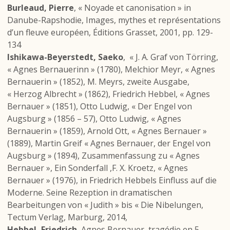
Burleaud, Pierre
, « Noyade et canonisation » in
Danube-Rapshodie, Images, mythes et représentations
d’un fleuve européen, Éditions Grasset, 2001, pp. 129-
134
Ishikawa-Beyerstedt, Saeko
, « J. A. Graf von Törring,
« Agnes Bernauerinn » (1780), Melchior Meyr, « Agnes
Bernauerin » (1852), M. Meyrs, zweite Ausgabe,
« Herzog Albrecht » (1862), Friedrich Hebbel, « Agnes
Bernauer » (1851), Otto Ludwig, « Der Engel von
Augsburg » (1856 – 57), Otto Ludwig, « Agnes
Bernauerin » (1859), Arnold Ott, « Agnes Bernauer »
(1889), Martin Greif « Agnes Bernauer, der Engel von
Augsburg » (1894), Zusammenfassung zu « Agnes
Bernauer », Ein Sonderfall ,F. X. Kroetz, « Agnes
Bernauer » (1976), in Friedrich Hebbels Einfluss auf die
Moderne. Seine Rezeption in dramatischen
Bearbeitungen von « Judith » bis « Die Nibelungen,
Tectum Verlag, Marburg, 2014,
Hebbel, Friedrich
, Agnes Bernauer, tragédie en 5