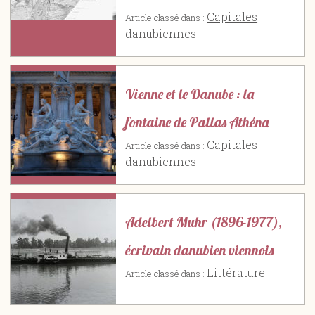
Capitales
Article classé dans :
danubiennes
Vienne et le Danube : la
fontaine de Pallas Athéna
Capitales
Article classé dans :
danubiennes
Adelbert Muhr (1896-1977),
écrivain danubien viennois
Littérature
Article classé dans :