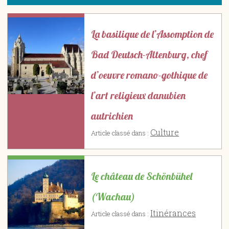
La basilique de l’Assomption de
Bad Deutsch-Altenburg, chef
d’oeuvre romano-gothique de
l’art religieux danubien
autrichien
Culture
Article classé dans :
Le château de Schönbühel
(Wachau)
Itinérances
Article classé dans :