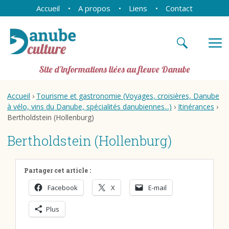
Accueil
A propos
Liens
Contact
Site d'informations liées au fleuve Danube
Accueil
›
Tourisme et gastronomie (Voyages, croisières, Danube
à vélo, vins du Danube, spécialités danubiennes...)
›
Itinérances
›
Bertholdstein (Hollenburg)
Bertholdstein (Hollenburg)
Partager cet article :
Facebook
X
E-mail
Plus