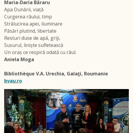
Maria-Daria Băraru
Apa Dunării, viață
Curgerea râului, timp
Strălucirea apei, iluminare
Păsări plutind, libertate
Resturi duse de apă, griji,
Susurul, liniște sufletească
Un oraș ce respiră odată cu râul.
Aniela Moga
Bibliothèque V.A. Urechia, Galaţi, Roumanie
bvau.ro