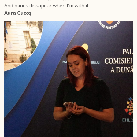
And mines dissapear when I’m with it.
Aura Cucoș