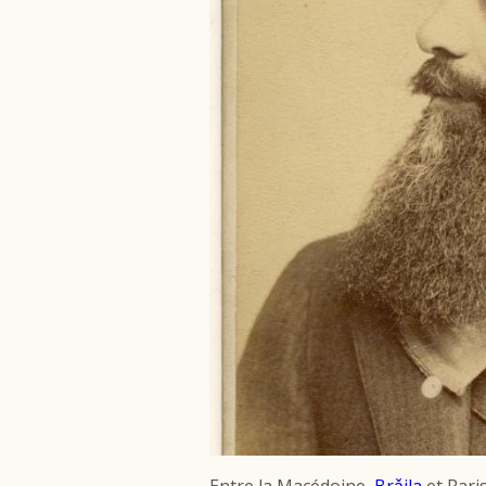
Entr
e la Macédoine,
Brǎila
et Pari