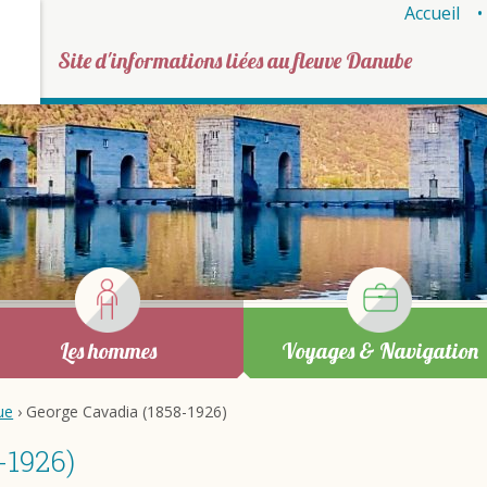
Accueil
Site d'informations liées au fleuve Danube
Les hommes
Voyages & Navigation
ue
› George Cavadia (1858-1926)
-1926)