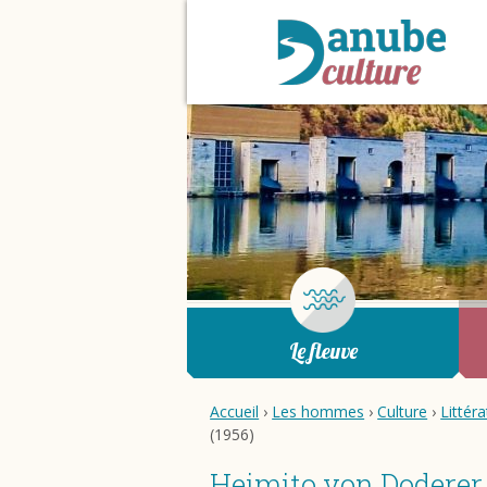
Le fleuve
Accueil
›
Les hommes
›
Culture
›
Littér
(1956)
Heimito von Doderer 