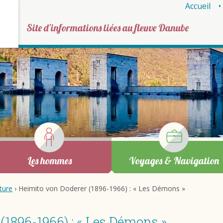
Accueil
Site d'informations liées au fleuve Danube
Les hommes
Voyages & Navigation
ature
› Heimito von Doderer (1896-1966) : « Les Démons »
(1896-1966) : « Les Démons »