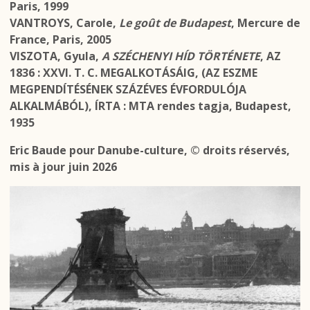
Paris, 1999
VANTROYS, Carole,
Le goût de Budapest
, Mercure de
France, Paris, 2005
VISZOTA, Gyula,
A SZÉCHENYI HÍD TÖRTÉNETE
, AZ
1836 : XXVI. T. C. MEGALKOTÁSÁIG, (AZ ESZME
MEGPENDÍTÉSÉNEK SZÁZÉVES ÉVFORDULÓJA
ALKALMÁBÓL), ÍRTA : MTA rendes tagja, Budapest,
1935
Eric Baude pour Danube-culture, © droits réservés,
mis à jour juin 2026