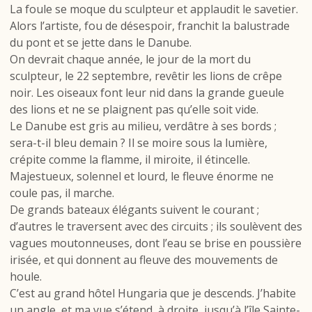
La foule se moque du sculpteur et applaudit le savetier.
Alors l’artiste, fou de désespoir, franchit la balustrade
du pont et se jette dans le Danube.
On devrait chaque année, le jour de la mort du
sculpteur, le 22 septembre, revêtir les lions de crêpe
noir. Les oiseaux font leur nid dans la grande gueule
des lions et ne se plaignent pas qu’elle soit vide.
Le Danube est gris au milieu, verdâtre à ses bords ;
sera-t-il bleu demain ? Il se moire sous la lumière,
crépite comme la flamme, il miroite, il étincelle.
Majestueux, solennel et lourd, le fleuve énorme ne
coule pas, il marche.
De grands bateaux élégants suivent le courant ;
d’autres le traversent avec des circuits ; ils soulèvent des
vagues moutonneuses, dont l’eau se brise en poussière
irisée, et qui donnent au fleuve des mouvements de
houle.
C’est au grand hôtel Hungaria que je descends. J’habite
un angle, et ma vue s’étend, à droite, jusqu’à l’île Sainte-