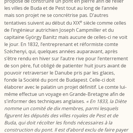
propose de construire un pont en pierre afin de relier
les villes de Buda et de Pest tout au long de l’année
mais son projet ne se concrétrise pas. D’autres
e
tentatives suivent au début du XIX
siècle comme celles
de l’ingénieur autrichien Joseph Campmiller et du
capitaine György Banitz mais aucune de celles-ci ne voit
le jour. En 1832, l’entreprenant et réformiste comte
Széchenyi, qui, quelques années auparavant, après
s’être rendu en hiver sur l’autre rive pour l’enterrement
de son père, fut obligé de patienter huit jours avant de
pouvoir retraverser le Danube pris par les glaces,
fonde la Société du pont de Budapest. Celle-ci doit
élaborer avec le palatin un projet définitif. Le comte lui-
même effectue un voyage en Grande-Bretagne afin de
s’informer des techniques anglaises.
« En 1833, la Diète
nomme un comité de dix membres, parmi lesquels
figurent les députés des villes royales de Pest et de
Buda, qui doit récolter les fonds nécessaires à la
construction du pont. Il est d’abord exclu de faire payer