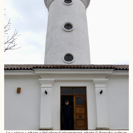
Le « vieux » phare a été rénové récemment, photo © Danube-culture,