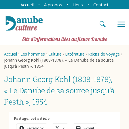
Accueil
A propos
Liens
Contact
Site d'informations liées au fleuve Danube
Accueil
›
Les hommes
›
Culture
›
Littérature
›
Récits de voyage
›
Johann Georg Kohl (1808-1878), « Le Danube de sa source
jusqu’à Pesth », 1854
Johann Georg Kohl (1808-1878),
« Le Danube de sa source jusqu’à
Pesth », 1854
Partager cet article :
Facebook
X
E-mail