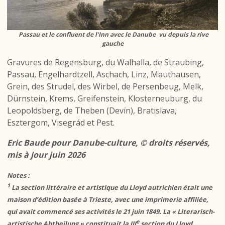
Passau et le confluent de l’Inn avec le Danube vu depuis la rive
gauche
Gravures de Regensburg, du Walhalla, de Straubing,
Passau, Engelhardtzell, Aschach, Linz, Mauthausen,
Grein, des Strudel, des Wirbel, de Persenbeug, Melk,
Dürnstein, Krems, Greifenstein, Klosterneuburg, du
Leopoldsberg, de Theben (Devín), Bratislava,
Esztergom, Visegrád et Pest.
Eric Baude pour Danube-culture, © droits réservés,
mis à jour juin 2026
Notes :
1
La section littéraire et artistique du Lloyd autrichien était une
maison d’édition basée à Trieste, avec une imprimerie affiliée,
qui avait commencé ses activités le 21 juin 1849. La « Literarisch-
e
artistische Abtheilung » constituait la III
section du Lloyd