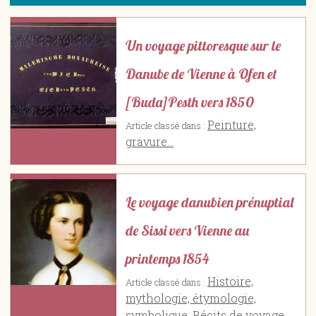
Un voyage pittoresque sur le
Danube de Vienne à Ofen et
[Buda]Pesth vers 1850
Peinture,
Article classé dans :
gravure...
Le voyage danubien prénuptial
de Sissi vers Vienne au
printemps 1854
Histoire,
Article classé dans :
mythologie, étymologie,
symbolique
,
Récits de voyage