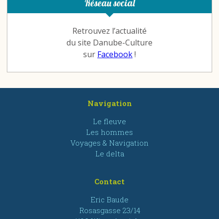
Réseau social
Retrouvez l’actualité
du site Danube-Culture
sur
Facebook
!
Navigation
Le fleuve
Les hommes
Voyages & Navigation
Le delta
Contact
Eric Baude
Rosasgasse 23/14