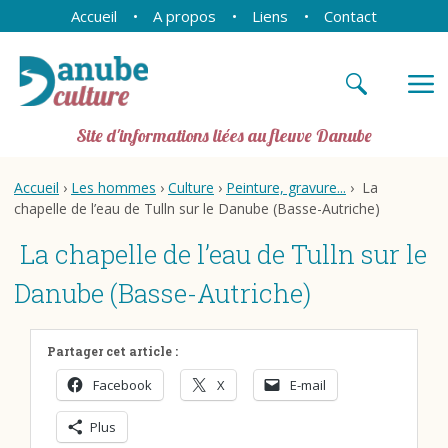
Accueil
A propos
Liens
Contact
Site d'informations liées au fleuve Danube
Accueil
›
Les hommes
›
Culture
›
Peinture, gravure...
› La
chapelle de l’eau de Tulln sur le Danube (Basse-Autriche)
La chapelle de l’eau de Tulln sur le
Danube (Basse-Autriche)
Partager cet article :
Facebook
X
E-mail
Plus