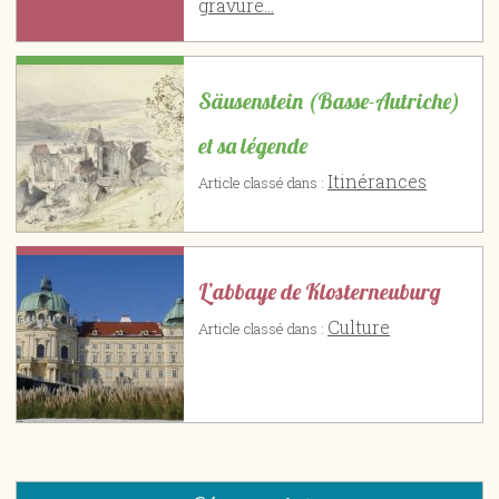
gravure...
Säusenstein (Basse-Autriche)
et sa légende
Itinérances
Article classé dans :
L’abbaye de Klosterneuburg
Culture
Article classé dans :