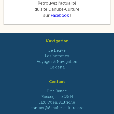
Retrouvez l’actualité
du site Danube-Culture
sur
Facebook
!
Navigation
Le fleuve
Les hommes
Voyages & Navigation
Le delta
Contact
Eric Baude
Rosasgasse 23/14
1120 Wien, Autriche
contact@danube-culture.org