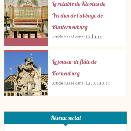
Le retable de Nicolas de
Verdun de l’abbaye de
Klosterneuburg
Culture
Article classé dans :
Le joueur de flûte de
Korneuburg
Littérature
Article classé dans :
Réseau social