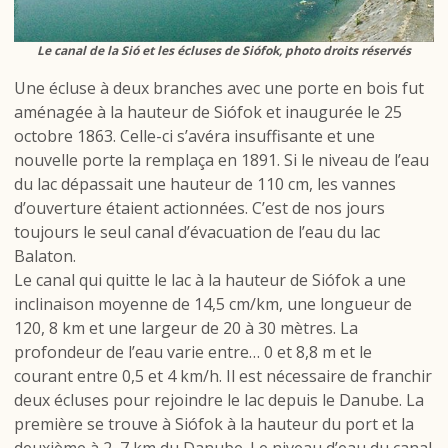
Le canal de la Sió et les écluses de Siófok, photo droits réservés
Une écluse à deux branches avec une porte en bois fut
aménagée à la hauteur de Siófok et inaugurée le 25
octobre 1863. Celle-ci s’avéra insuffisante et une
nouvelle porte la remplaça en 1891. Si le niveau de l’eau
du lac dépassait une hauteur de 110 cm, les vannes
d’ouverture étaient actionnées. C’est de nos jours
toujours le seul canal d’évacuation de l’eau du lac
Balaton.
Le canal qui quitte le lac à la hauteur de Siófok a une
inclinaison moyenne de 14,5 cm/km, une longueur de
120, 8 km et une largeur de 20 à 30 mètres. La
profondeur de l’eau varie entre… 0 et 8,8 m et le
courant entre 0,5 et 4 km/h. Il est nécessaire de franchir
deux écluses pour rejoindre le lac depuis le Danube. La
première se trouve à Siófok à la hauteur du port et la
deuxième à 2, 7 km du Danube. Le niveau d’eau du canal