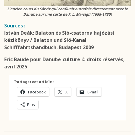
L’ancien cours du Sárvíz qui confluait autrefois directement avec le
Danube sur une carte de F. L. Marsigli (1658-1730)
Sources :
István Deák:
Balaton és Sió-csatorna hajózási
kézikönyv / Balaton und Sió-Kanal
Schifffahrtshandbuch
. Budapest 2009
Eric Baude pour Danube-culture © droits réservés,
avril 2025
Partager cet article :
Facebook
X
E-mail
Plus