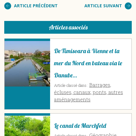
ARTICLE PRÉCÉDENT
ARTICLE SUIVANT
Articles associés
De Timisoara à Vienne et la
mer du Nord en bateau via le
Danube…
Barrages,
Article classé dans :
écluses, canaux, ponts, autres
aménagements
Le canal de Marchfeld
Géographie
Article classé dans :