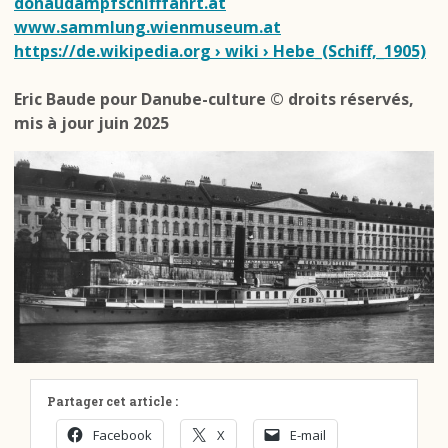
donaudampfschifffahrt.at
www.sammlung.wienmuseum.at
https://de.wikipedia.org
› wiki
› Hebe_(Schiff,_1905)
Eric Baude pour Danube-culture © droits réservés,
mis à jour juin 2025
Partager cet article :
Facebook
X
E-mail