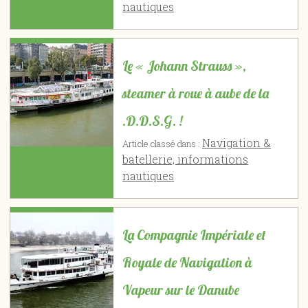
nautiques
Le « Johann Strauss »,
steamer à roue à aube de la
.D.D.S.G. !
Navigation &
Article classé dans :
batellerie, informations
nautiques
La Compagnie Impériale et
Royale de Navigation à
Vapeur sur le Danube