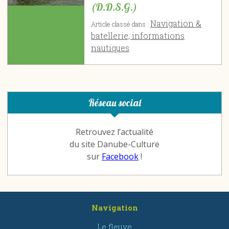
(D.D.S.G.)
Navigation &
Article classé dans :
batellerie, informations
nautiques
Réseau social
Retrouvez l’actualité
du site Danube-Culture
sur
Facebook
!
Navigation
Le fleuve