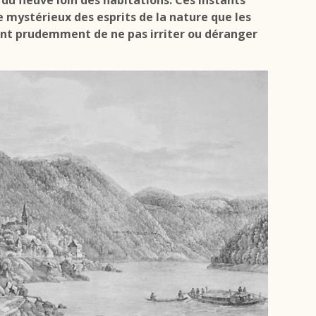
d du fleuve loin des habitations. Ces instants
 mystérieux des esprits de la nature que les
ent prudemment de ne pas irriter ou déranger