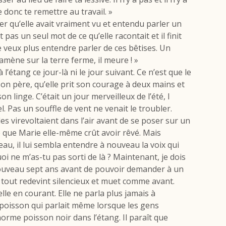
e donc te remettre au travail. »
mer qu’elle avait vraiment vu et entendu parler un
pas un seul mot de ce qu’elle racontait et il finit
ne veux plus entendre parler de ces bêtises. Un
ramène sur la terre ferme, il meure ! »
 l’étang ce jour-là ni le jour suivant. Ce n’est que le
son père, qu’elle prit son courage à deux mains et
son linge. C’était un jour merveilleux de l’été, l
el. Pas un souffle de vent ne venait le troubler.
ules virevoltaient dans l’air avant de se poser sur un
le que Marie elle-même crût avoir rêvé. Mais
’eau, il lui sembla entendre à nouveau la voix qui
i ne m’as-tu pas sorti de là ? Maintenant, je dois
nouveau sept ans avant de pouvoir demander à un
s tout redevint silencieux et muet comme avant.
elle en courant. Elle ne parla plus jamais à
poisson qui parlait même lorsque les gens
norme poisson noir dans l’étang. Il paraît que