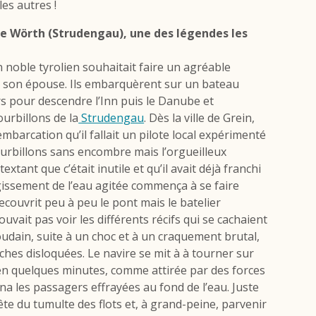
les autres !
 de Wörth (Strudengau),
une des légendes les
 noble tyrolien souhaitait faire un agréable
ec son épouse. Ils embarquèrent sur un bateau
s pour descendre l’Inn puis le Danube et
urbillons de la
Strudengau
. Dès la ville de Grein,
embarcation qu’il fallait un pilote local expérimenté
ourbillons sans encombre mais l’orgueilleux
extant que c’était inutile et qu’il avait déjà franchi
ugissement de l’eau agitée commença à se faire
couvrit peu à peu le pont mais le batelier
ouvait pas voir les différents récifs qui se cachaient
oudain, suite à un choc et à un craquement brutal,
nches disloquées. Le navire se mit à à tourner sur
en quelques minutes, comme attirée par des forces
a les passagers effrayées au fond de l’eau. Juste
ête du tumulte des flots et, à grand-peine, parvenir