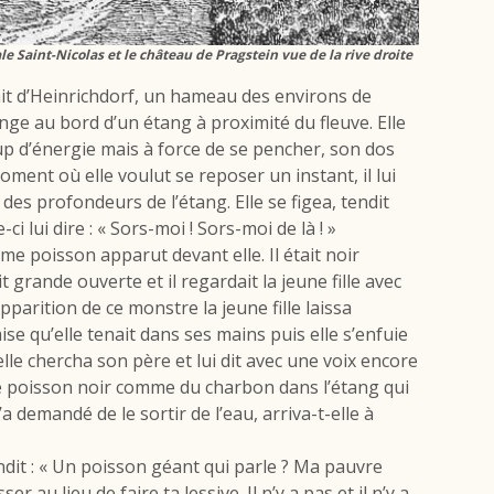
e Saint-Nicolas et le château de Pragstein vue de la rive droite
nait d’Heinrichdorf, un hameau des environs de
inge au bord d’un étang à proximité du fleuve. Elle
up d’énergie mais à force de se pencher, son dos
oment où elle voulut se reposer un instant, il lui
es profondeurs de l’étang. Elle se figea, tendit
-ci lui dire : « Sors-moi ! Sors-moi de là ! »
rme poisson apparut devant elle. Il était noir
grande ouverte et il regardait la jeune fille avec
parition de ce monstre la jeune fille laissa
se qu’elle tenait dans ses mains puis elle s’enfuie
lle chercha son père et lui dit avec une voix encore
me poisson noir comme du charbon dans l’étang qui
 demandé de le sortir de l’eau, arriva-t-elle à
ondit : « Un poisson géant qui parle ? Ma pauvre
er au lieu de faire ta lessive. Il n’y a pas et il n’y a