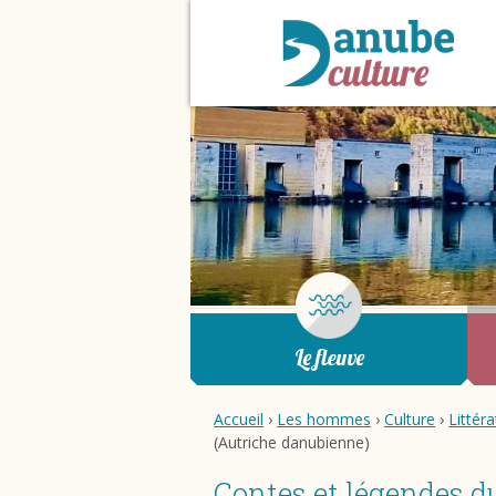
Le fleuve
Accueil
›
Les hommes
›
Culture
›
Littér
(Autriche danubienne)
Contes et légendes d