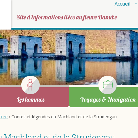
Accueil
Site d'informations liées au fleuve Danube
Les hommes
Voyages & Navigation
ature
› Contes et légendes du Machland et de la Strudengau
u Machland et de la Strudengau