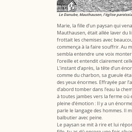
Le Danube, Mauthausen, l’église paroissial
Marie, la fille d’un paysan qui ve
Mauthausen, était allée laver du l
frottait les chemises avec beauco
commença à la faire souffrir. Au m
sembla entendre une voix monter d
l’oreille et entendit clairement celle
L’instant d’après, la tête d’un éno
comme du charbon, sa gueule était 
des yeux énormes. Effrayée par l’ap
d’abord tomber dans l’eau la chemi
à toutes jambes vers la ferme où e
pleine d’émotion : Il y a un énor
parle le langage des hommes. Il m’a
balbutier avec peine.
Le paysan se mit à rire et lui rép
fille, tu as dû encore une fois rêvass