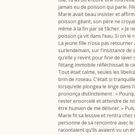
jamais eu de poisson qui parle. Fil
Marie avait beau insister et affir
poisson géant, son père ne croyait 
même à la fin par se fâcher. « Je 
poisson ça vit dans l’eau. Si on le 
La jeune fille n’osa pas retourner à
surlendemain, sur l’insistance de 
qu’elle y revint pour finir de laver 
l’étang immobile réfléchissait le ci
Tout était calme, seules les libell
brin de roseau. C’était si tranquil
lorsqu’elle plongea le linge dans l
prononça distinctement : « Pourquo
rester ensorcelé et attendre de 
être humain de me délivrer. » Pui
Marie fit sa lessive et rentra chez 
personne de sa rencontre avec le 
racontaient qu’ils avaient vu un é