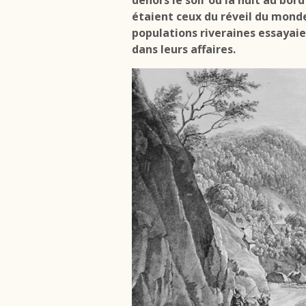
dehors le soir ou la nuit au bor
étaient ceux du réveil du monde
populations riveraines essayai
dans leurs affaires.